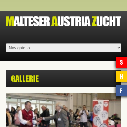
S
H
GALLERIE
F