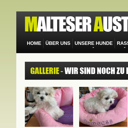
HOME
ÜBER UNS
UNSERE HUNDE
RAS
GALLERIE -
WIR SIND NOCH ZU