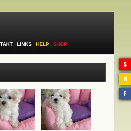
TAKT
LINKS
HELP
SHOP
S
H
F